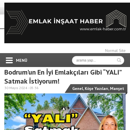
Normal Site
MENÜ
Bodrum’un En İyi Emlakçıları Gibi “YALI”
Satmak İstiyorum!
30 Mayıs 2024 -
05:36
Genel
,
Köşe Yazıları
,
Manşet