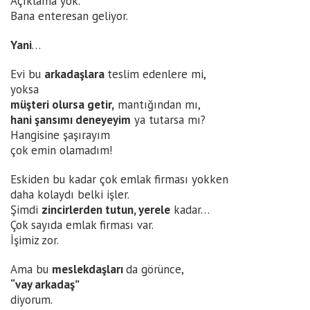
Açıklama yok.
Bana enteresan geliyor.
Yani
…
Evi bu
arkadaşlara
teslim edenlere mi,
yoksa
müşteri olursa getir,
mantığından mı,
hani şansımı deneyeyim
ya tutarsa mı?
Hangisine şaşırayım
çok emin olamadım!
Eskiden bu kadar çok emlak firması yokken
daha kolaydı belki işler.
Şimdi
zincirlerden tutun, yerele
kadar…
Çok sayıda emlak firması var.
İşimiz zor.
Ama bu
meslekdaşları
da görünce,
“vay arkadaş”
diyorum.