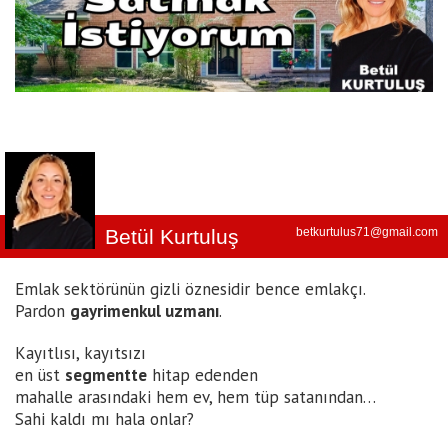
Betül Kurtuluş
betkurtulus71@gmail.com
Emlak sektörünün gizli öznesidir bence emlakçı.
Pardon
gayrimenkul uzmanı
.
Kayıtlısı, kayıtsızı
en üst
segmentte
hitap edenden
mahalle arasındaki hem ev, hem tüp satanından…
Sahi kaldı mı hala onlar?