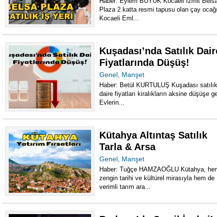
Haber: Eylem BÜYÜK Kocaeli İzmit Bels
Plaza 2.katta resmi tapusu olan çay ocağ
Kocaeli Eml...
Kuşadası’nda Satılık Dair
Fiyatlarında Düşüş!
Genel
,
Manşet
Haber: Betül KURTULUŞ Kuşadası satılı
daire fiyatları kiralıkların aksine düşüşe ge
Evlerin...
Kütahya Altıntaş Satılık
Tarla & Arsa
Genel
,
Manşet
Haber: Tuğçe HAMZAOĞLU Kütahya, he
zengin tarihi ve kültürel mirasıyla hem de
verimli tarım ara...