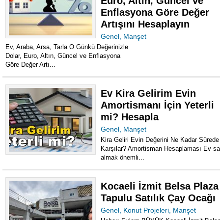
Euro, Altın, Güncel ve
Enflasyona Göre Değer
Artışını Hesaplayın
Genel
,
Manşet
Ev, Araba, Arsa, Tarla O Günkü Değerinizle
Dolar, Euro, Altın, Güncel ve Enflasyona
Göre Değer Artı...
Ev Kira Gelirim Evin
Amortismanı İçin Yeterli
mi? Hesapla
Genel
,
Manşet
Kira Geliri Evin Değerini Ne Kadar Sürede
Karşılar? Amortisman Hesaplaması Ev sa
almak önemli...
Kocaeli İzmit Belsa Plaza
Tapulu Satılık Çay Ocağı
Genel
,
Konut Projeleri
,
Manşet