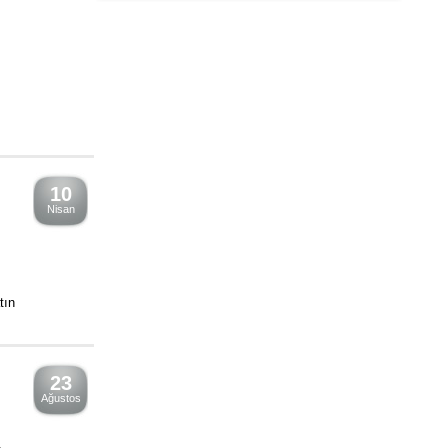
Hesaplayın
10
Nisan
tın
23
Ağustos