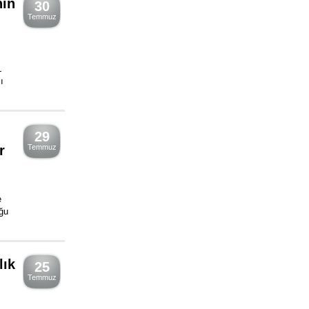
nin
30
Temmuz
L
ı
29
r
Temmuz
e
ğu
lık
25
Temmuz