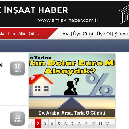
ar, Euro, Altın, Güncel ve
06:17
Ev Kira Gelirim Evin Amortisman
Ara
|
Üye Girişi
|
Üye Ol
|
Şifrem
N
30
Ocak
Ev, Araba, Arsa, Tarla O Günkü
Eviz Yapı Kuşadası MARİN
11
Değerinizle Dolar, Euro, Altın, Güncel
PANORAMA Satılık Daire
Nisan
1
2
3
4
5
6
7
8
9
10
11
12
ve Enflasyona Göre Değer Artışını