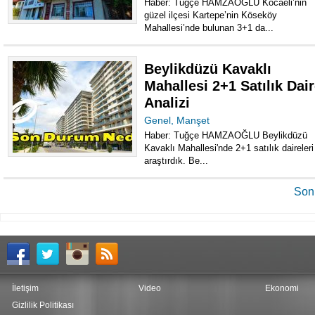
Haber: Tuğçe HAMZAOĞLU Kocaeli’nin
güzel ilçesi Kartepe’nin Köseköy
Mahallesi’nde bulunan 3+1 da...
Beylikdüzü Kavaklı
Mahallesi 2+1 Satılık Dai
Analizi
Genel
,
Manşet
Haber: Tuğçe HAMZAOĞLU Beylikdüzü
Kavaklı Mahallesi'nde 2+1 satılık daireleri
araştırdık. Be...
Son
İletişim
Video
Ekonomi
Gizlilik Politikası