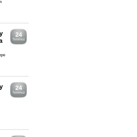
m
y
24
a
Temmuz
epe
y
24
Temmuz