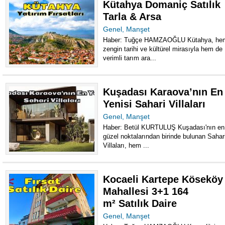
Kütahya Domaniç Satılık
Tarla & Arsa
Genel
,
Manşet
Haber: Tuğçe HAMZAOĞLU Kütahya, he
zengin tarihi ve kültürel mirasıyla hem de
verimli tarım ara...
Kuşadası Karaova’nın En
Yenisi Sahari Villaları
Genel
,
Manşet
Haber: Betül KURTULUŞ Kuşadası'nın en
güzel noktalarından birinde bulunan Sahar
Villaları, hem ...
Kocaeli Kartepe Köseköy
Mahallesi 3+1 164
m² Satılık Daire
Genel
,
Manşet