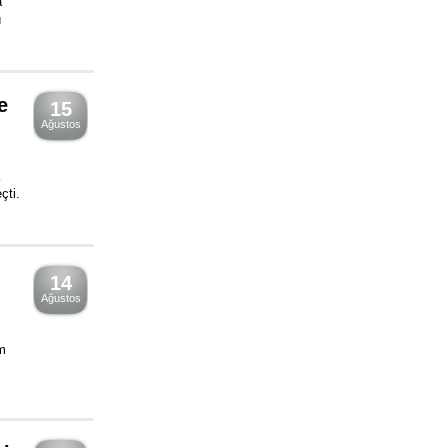
a
ı
e
15
Ağustos
k
çti.
14
Ağustos
m