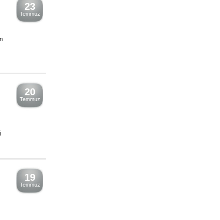
23
Temmuz
m
20
Temmuz
i
19
Temmuz