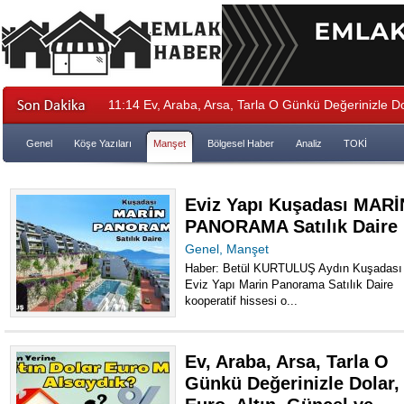
11:14
Ev, Araba, Arsa, Tarla O Günkü Değerinizle Dol
Enflasyona Göre Değer Artışını Hesaplayın
Genel
Köşe Yazıları
Manşet
Bölgesel Haber
Analiz
TOKİ
Eviz Yapı Kuşadası MARİ
PANORAMA Satılık Daire
Genel
,
Manşet
Haber: Betül KURTULUŞ Aydın Kuşadası
Eviz Yapı Marin Panorama Satılık Daire
kooperatif hissesi o...
Ev, Araba, Arsa, Tarla O
Günkü Değerinizle Dolar,