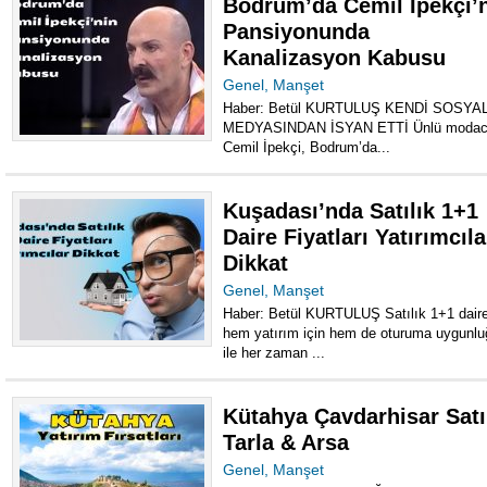
Bodrum’da Cemil İpekçi’
Pansiyonunda
Kanalizasyon Kabusu
Genel
,
Manşet
Haber: Betül KURTULUŞ KENDİ SOSYA
MEDYASINDAN İSYAN ETTİ Ünlü modac
Cemil İpekçi, Bodrum’da...
Kuşadası’nda Satılık 1+1
Daire Fiyatları Yatırımcıla
Dikkat
Genel
,
Manşet
Haber: Betül KURTULUŞ Satılık 1+1 dair
hem yatırım için hem de oturuma uygunlu
ile her zaman ...
Kütahya Çavdarhisar Satı
Tarla & Arsa
Genel
,
Manşet