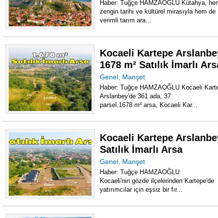
Haber: Tuğçe HAMZAOĞLU Kütahya, he
zengin tarihi ve kültürel mirasıyla hem de
verimli tarım ara...
Kocaeli Kartepe Arslanbe
1678 m² Satılık İmarlı Ars
Genel
,
Manşet
Haber: Tuğçe HAMZAOĞLU Kocaeli Kart
Arslanbey'de 361 ada, 37
parsel,1678 m² arsa, Kocaeli Kar...
Kocaeli Kartepe Arslanbe
Satılık İmarlı Arsa
Genel
,
Manşet
Haber: Tuğçe HAMZAOĞLU
Kocaeli'nin gözde ilçelerinden Kartepe'de
yatırımcılar için eşsiz bir fır...