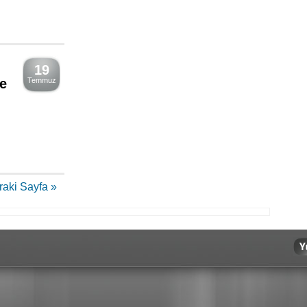
19
re
Temmuz
raki Sayfa »