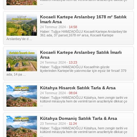
...
Kocaeli Kartepe Arslanbey 1678 m² Satılık
İmarlı Arsa
24 Temmuz 2024 -
14:58
Haber: Tuğçe HAMZAOĞLU Kocaeli Kartepe Arslanbey'de
361 ada, 37 parsel,1678 m² arsa, Kocaeli Kartepe
Arslanbey'de d ...
Kocaeli Kartepe Arslanbey Satılık İmarlı
Arsa
24 Temmuz 2024 -
13:23
Haber: Tuğçe HAMZAOĞLU Kocaeli'nin gözde
ilçelerinden Kartepe'de yatırımcılar için eşsiz bir fırsat! 379
ada, 14 pa ...
Kütahya Hisarcık Satılık Tarla & Arsa
24 Temmuz 2024 -
08:04
Haber: Tuğçe HAMZAOĞLU Kütahya, hem zengin tarihi ve
kültürel mirasıyla hem de verimli tarım arazileriyle dikkat çe
...
Kütahya Domaniç Satılık Tarla & Arsa
23 Temmuz 2024 -
11:24
Haber: Tuğçe HAMZAOĞLU Kütahya, hem zengin tarihi ve
kültürel mirasıyla hem de verimli tarım arazileriyle dikkat çe
...