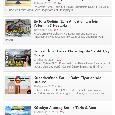
11 Nisan 2025 -
11:14
Ev, Araba, Arsa, Tarla O Günkü Değerinizle Dolar, Euro, Altın,
Güncel ve Enflasyona Göre Değer Artışını Hesaplayın ...
Ev Kira Gelirim Evin Amortismanı İçin
Yeterli mi? Hesapla
10 Nisan 2025 -
06:17
Kira Geliri Evin Değerini Ne Kadar Sürede Karşılar?
Amortisman Hesaplaması Ev satın almak önemli bir yatırım
kararı ...
Kocaeli İzmit Belsa Plaza Tapulu Satılık Çay
Ocağı
23 Ağustos 2024 -
14:47
Haber: Eylem BÜYÜK Kocaeli İzmit Belsa Plaza 2.katta resmi
tapusu olan çay ocağı Kocaeli Emlak firması tarafınd ...
Kuşadası’nda Satılık Daire Fiyatlarında
Düşüş!
15 Ağustos 2024 -
09:21
Haber: Betül KURTULUŞ Kuşadası satılık daire fiyatları
kiralıkların aksine düşüşe geçti. Evlerini yaz bitmeden satm
...
Kütahya Altıntaş Satılık Tarla & Arsa
14 Ağustos 2024 -
10:46