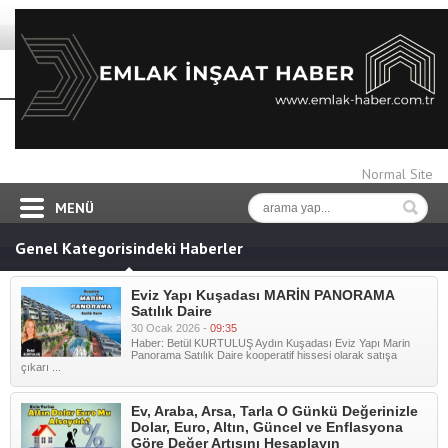
Normal Site
MENÜ
Genel Kategorisindeki Haberler
Eviz Yapı Kuşadası MARİN PANORAMA
Satılık Daire
30 Ocak 2026 -
09:35
Haber: Betül KURTULUŞ Aydın Kuşadası Eviz Yapı Marin
Panorama Satılık Daire kooperatif hissesi olarak satışa
çıkarı ...
Ev, Araba, Arsa, Tarla O Günkü Değerinizle
Dolar, Euro, Altın, Güncel ve Enflasyona
Göre Değer Artışını Hesaplayın