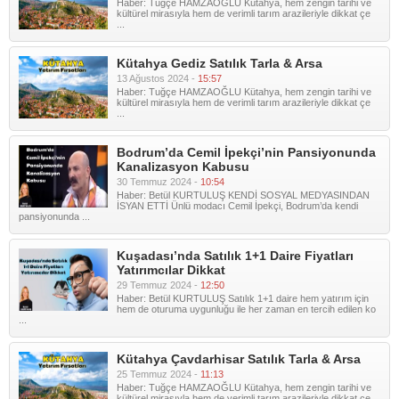
Haber: Tuğçe HAMZAOĞLU Kütahya, hem zengin tarihi ve
kültürel mirasıyla hem de verimli tarım arazileriyle dikkat çe
...
Kütahya Gediz Satılık Tarla & Arsa
13 Ağustos 2024 -
15:57
Haber: Tuğçe HAMZAOĞLU Kütahya, hem zengin tarihi ve
kültürel mirasıyla hem de verimli tarım arazileriyle dikkat çe
...
Bodrum’da Cemil İpekçi’nin Pansiyonunda
Kanalizasyon Kabusu
30 Temmuz 2024 -
10:54
Haber: Betül KURTULUŞ KENDİ SOSYAL MEDYASINDAN
İSYAN ETTİ Ünlü modacı Cemil İpekçi, Bodrum’da kendi
pansiyonunda ...
Kuşadası’nda Satılık 1+1 Daire Fiyatları
Yatırımcılar Dikkat
29 Temmuz 2024 -
12:50
Haber: Betül KURTULUŞ Satılık 1+1 daire hem yatırım için
hem de oturuma uygunluğu ile her zaman en tercih edilen ko
...
Kütahya Çavdarhisar Satılık Tarla & Arsa
25 Temmuz 2024 -
11:13
Haber: Tuğçe HAMZAOĞLU Kütahya, hem zengin tarihi ve
kültürel mirasıyla hem de verimli tarım arazileriyle dikkat çe